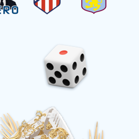
智能分析
结合大数据与趋势洞察，带来更深入的赛事理
解。