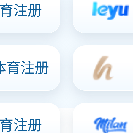
育爱好者设计的智能应用，集赛事追踪、数据支持与隐私防护于
送
播