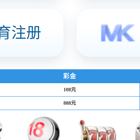
数据加密安全合规奖
平台系统符合国际加密标准，连续通过多轮安全审
查。
联系我们
快速导航
App下载
关于我们
隐私政策
ort@mozambiquevideos.com
用户协议
网站地图