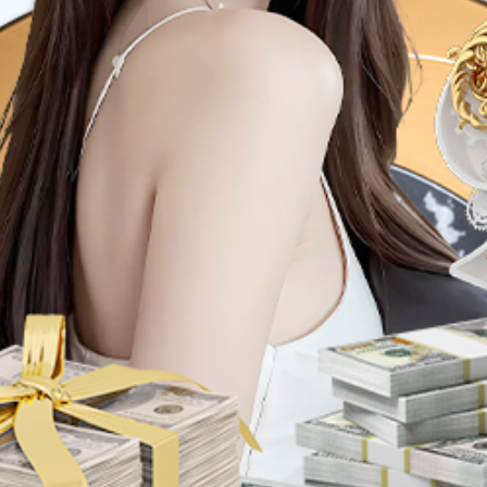
备共享。
为自动适配内容。
手效率。
置。