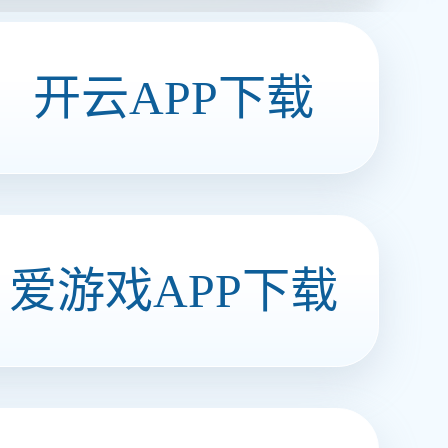
防线，更不断优化每一个安全细节